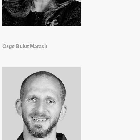
Özge Bulut Maraşlı