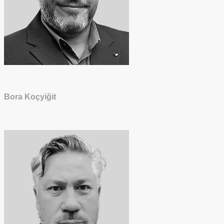
Bora Koçyiğit