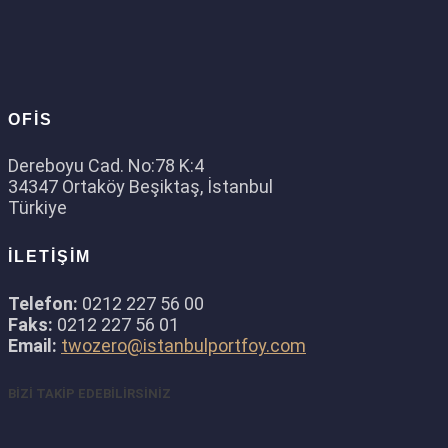
OFİS
Dereboyu Cad. No:78 K:4
34347 Ortaköy Beşiktaş, İstanbul
Türkiye
İLETİŞİM
Telefon:
0212 227 56 00
Faks:
0212 227 56 01
Email:
twozero@istanbulportfoy.com
BİZİ TAKİP EDEBİLİRSİNİZ